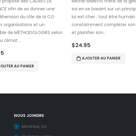
re propose des CADRES DE
Michel Maletto traite de la ge
NCE afin de se donner une
soi en se basant sur un princip
hension du rôle de la CO
lui est cher : tout être humain
s organisations et un
constamment compléter son
ble de MÉTHODOLOGIES selon
et planifier son…
du climat…
$
24.95
95
AJOUTER AU PANIER
OUTER AU PANIER
NOUS JOINDRE
Montréal, Qc.