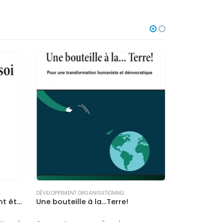
DÉVELOPPEMENT ORGANISATIONNEL
DÉVELOPPEMENT 
La gestion de soi – Comment être et devenir
Une bouteille à la…Terre!