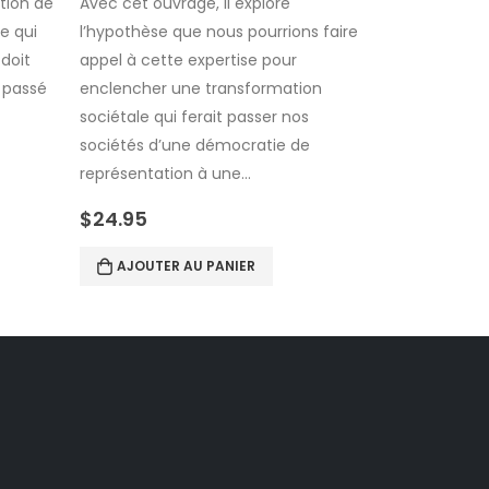
stion de
Avec cet ouvrage, il explore
L’entreprise 
e qui
l’hypothèse que nous pourrions faire
une synthèse
 doit
appel à cette expertise pour
pratiques e
 passé
enclencher une transformation
organisation
sociétale qui ferait passer nos
toujours esse
sociétés d’une démocratie de
nouvelles a
représentation à une…
management.
$
24.95
$
24.95
AJOUTER AU PANIER
AJOUTER