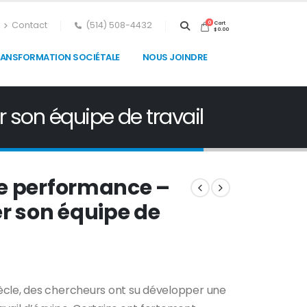
Cart
Contact
(514) 508-4432
0
$
0.00
RANSFORMATION SOCIÉTALE
NOUS JOINDRE
son équipe de travail
te performance –
 son équipe de
ècle, des chercheurs ont su développer une