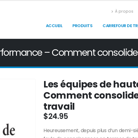
À propos
ACCUEIL
PRODUITS
CARREFOUR DE T
rformance – Comment consolider 
Les équipes de hau
Comment consolider
travail
$
24.95
Heureusement, depuis plus d’un demi-si