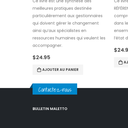
Ce livre est une synthèse des
Ce liv
meilleures pratiques destinée
RÉFÉRE
particulièrement aux gestionnaires
compré
qui doivent gérer le changement
dans le
ainsi qu’aux spécialistes en
ensem
ressources humaines qui veulent les
l’état 
accompagner.
$
24.
$
24.95
AJ
AJOUTER AU PANIER
Contactez-nous
BULLETIN MALETTO